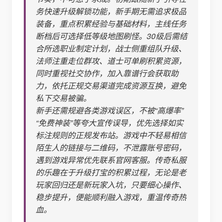
务快速升级解锁功能，新手期无需追求极品
装备，重点积累经验与基础材料，主线任务
断档后可选择低等级地图刷怪。30级后需结
合所选职业制定计划，战士侧重组队升级、
法师注重走位群攻、道士可单刷积累资源，
同时重视社交协作，加入靠谱行会获取助
力，依托正规交易渠道完成资源互换，避免
私下交易被骗。
新手还需规避各类游戏误区，不被“高爆率”
“免费神装”等夸大宣传误导，优先选择如实
标注规则的正规发布站。游戏中不轻易相信
陌生人的链接与二维码，不泄露账号密码，
遇到游戏异常优先联系官网客服。传奇私服
的乐趣在于升级打宝的积累过程，无论是老
玩家回归还是新玩家入坑，只要细心操作、
稳步提升，便能顺利融入游戏，重温传奇热
血。