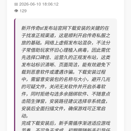
2026-06-10 18:06:12
129
新开传奇sf发布站官网下载安装的关键的在
于找准正规渠道，这是顺利开启传奇私服之
旅的基础。网络上虚假发布站混杂，不法分
子常借助玩家怀旧心理植入病毒，因此需优
先选择口碑佳、运营久的正规发布站，这类
发布站标识清晰、页面简洁，能有效避免下
载到恶意软件或遭遇诈骗。下载安装过程
中，需留意安装包的名称与大小，避开几兆
的可疑文件，关闭无关软件并开启杀毒软
件，同时拒绝勾选多余捆绑软件、不随意点
击陌生弹窗，安装路径建议选择非系统盘，
安装后全面扫描文件，确保游戏可正常启
动。
完成下载安装后，新手需循序渐进适应游戏
节奏，不可急于求成。初期跟随新手引导任