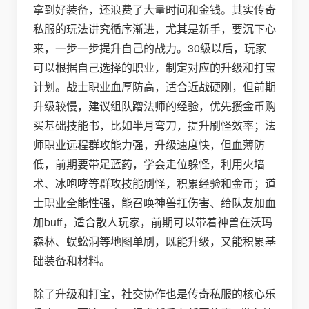
拿到好装备，还浪费了大量时间和金钱。其实传奇
私服的玩法讲究循序渐进，尤其是新手，要沉下心
来，一步一步提升自己的战力。30级以后，玩家
可以根据自己选择的职业，制定对应的升级和打宝
计划。战士职业血厚防高，适合近战硬刚，但前期
升级较慢，建议组队蹭法师的经验，优先攒金币购
买基础技能书，比如半月弯刀，提升刷怪效率；法
师职业远程群攻能力强，升级速度快，但血薄防
低，前期要带足蓝药，学会走位躲怪，利用火墙
术、冰咆哮等群攻技能刷怪，积累经验和金币；道
士职业全能性强，能召唤神兽扛伤害、给队友加血
加buff，适合散人玩家，前期可以带着神兽在沃玛
森林、蜈蚣洞等地图单刷，既能升级，又能积累基
础装备和材料。
除了升级和打宝，社交协作也是传奇私服的核心乐