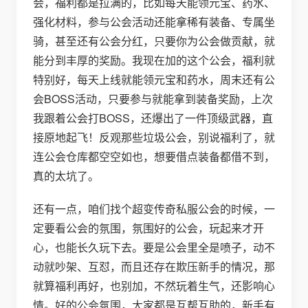
会，福利都是拉满的，比如每天能领元宝、药水、
强化材料，参与公会活动还能拿稀有装备、专属坐
骑，甚至还有公会分红，只要你为公会做贡献，就
能分到丰厚的奖励。我现在加的这个公会，福利就
特别好，每天上线就能领元宝和药水，周末还有公
会BOSS活动，只要参与就能拿到装备奖励，上次
我跟着公会打BOSS，还爆出了一件顶级武器，直
接原地起飞！反观那些垃圾公会，别说福利了，就
连公会仓库都空空如也，想要借点装备都借不到，
真的太坑了。
还有一点，咱们找个超变传奇私服公会的时候，一
定要看公会的氛围，氛围好的公会，玩起来才开
心，也能长久玩下去。要是公会里全是喷子，动不
动就吵架、互怼，而且还存在欺压新手的情况，那
就算福利再好，也别加，不然玩着生气，还影响心
情。好的公会氛围，大家都是互帮互助的，新手有