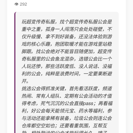
292
玩超变传奇私服，找个超变传奇私服公会是
重中之重，孤身一人闯荡只会处处碰壁，不
仅升级慢、拿不到好装备，还没法体验到游
戏的核心乐趣，抱团取暖才能在游戏里站稳
脚跟。找公会绝对不能盲目随便加，超变传
奇私服里的公会鱼龙混杂，选错公会比一个
人玩还惨，那些活跃度低、没人说话、没福
利的公会，纯粹是浪费时间，一定要果断避
开。
挑选公会得抓准关键，首先看活跃度，频道
热闹、常有人组队、定期有公会活动的才值
得考虑，死气沉沉的公会直接pass；再看福
利，好公会每天能领元宝、药水等福利，参
与活动还能拿稀有装备，垃圾公会则连公会
仓库都空空如也；还要看重氛围，互帮互
助、相处融洽的公会才能玩得长久，喷子