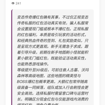
241
变态传奇爆红包确有其事，不过仅正规变态
传奇私服的红包活动真实有效，骗人私服常
会设置提现门槛或根本不爆红包。正规私服
的红包福利，本质是吸引玩家的活动形式，
和经典热血传奇的签到、礼包奖励类似，只
是呈现方式更直观。新手无需急于求成，跟
着引导升级，前期在新手地图刷小怪就能积
累小额无门槛红包，既能验证活动真实性，
也能熟悉游戏操作。
等级提升至30级后，可前往兽人古墓、沃玛
森林等高级地图，这些地图的精英怪与
BOSS爆红包概率更高，大额红包常伴随高
级装备一同掉落，组队或加入行会刷怪会更
安全高效。选择私服时需留意口碑与运营时
长，明确区分现金红包与仅能游戏内消费的
绑定红包，避免白费力气。