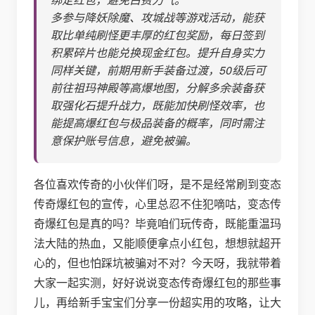
多参与降妖除魔、攻城战等游戏活动，能获
取比单纯刷怪更丰厚的红包奖励，每日签到
积累碎片也能兑换现金红包。提升自身实力
同样关键，前期用新手装备过渡，50级后可
前往祖玛神殿等高爆地图，分解多余装备获
取强化石提升战力，既能加快刷怪效率，也
能提高爆红包与极品装备的概率，同时需注
意保护账号信息，避免被骗。
各位喜欢传奇的小伙伴们呀，是不是经常刷到变态
传奇爆红包的宣传，心里总忍不住犯嘀咕，变态传
奇爆红包是真的吗？毕竟咱们玩传奇，既能重温玛
法大陆的热血，又能顺便拿点小红包，想想就超开
心的，但也怕踩坑被骗对不对？今天呀，我就带着
大家一起实测，好好说说变态传奇爆红包的那些事
儿，再给新手宝宝们分享一份超实用的攻略，让大