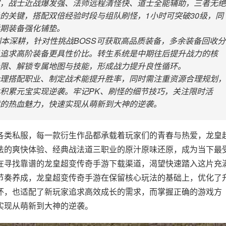
，战士近战爆发强、法师远程清怪快、道士全能辅助，三者无绝
的关键，搭配双倍经验时段与组队刷怪，1小时可突破30级，同
期装备强化铺垫。
副本深耕，针对性挑战BOSS可获取高品质装备，多余装备回收分
追求高阶装备更具性价比。转生系统是中期往后提升战力的核
限、解锁专属地图与技能，形成战力提升良性循环。
理搭配职业、制定战术能提升胜率，同时需注重资源合理规划，
积累元宝实现逆袭。牢记PK、刷怪的细节技巧，关注限时活
的热血魅力，快速实现从萌新到大神的逆袭。
各类私服，每一款衍生作品都承载着玩家们的青春与热爱，龙皇
法的爽快体验、经典战法道三职业的原汁原味还原，成为当下最
在寻找靠谱的龙皇超变传奇手游下载渠道，渴望快速踏入这片充
节奏养成，龙皇超变传奇手游在保留核心玩法的基础上，优化了
怀，也适配了新玩家追求高效成长的需求，而掌握正确的游戏方
实现从萌新到大神的逆袭。