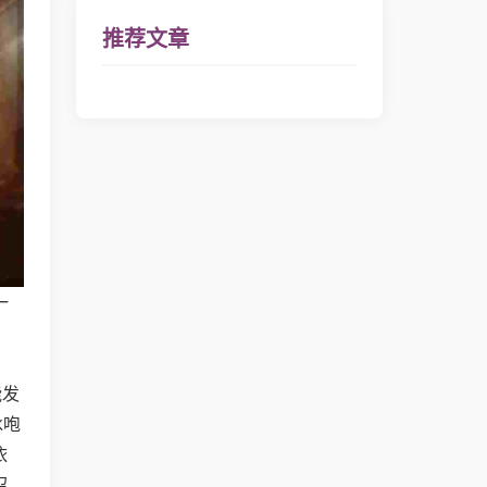
推荐文章
一
，
能发
冰咆
依
召