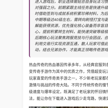
进入游戏后，职业选择需贴合自身玩法习惯
对强弱之分。前期紧跟主线任务是快速升级
时借助签到与成就系统积累珍稀材料，为后
中期等级达40级左右，需转向刷怪打宝与
解能获得资源，优先强化核心装备而非盲目
心，提前积累转生材料，能快速突破等级极
后期核心玩法聚焦跨服竞技与行会团战，合
利用交易行实现资源互通，散人玩家可借此
动，结合兄弟协作，才能真正领略传奇游戏
热血传奇的热血基因传承多年，从经典官服到
变传奇手游作为其中的优质之作，凭借超变玩
玩家喜爱的传奇类手游之一，不少新老玩家都
激情与挑战的传奇大陆。不同于传统传奇的慢
级速度与爆率设定，既满足了老玩家的怀旧情
法，能让你在下载进入游戏后少走弯路，快速