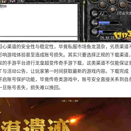
担心渠道的安全性与稳定性，毕竟私服市场鱼龙混杂，劣质渠道
影响游戏体验甚至造成账号损失。其实只要选择正规的下载渠道
权的手游平台进行龙皇超变传奇手游下载，这类渠道不仅能保证
丁与活动公告，让玩家第一时间获取最新的游戏内容。下载完成
开启账号保护功能，毕竟传奇类游戏中，账号安全直接关系到自
一旦账号丢失，损失难以挽回。