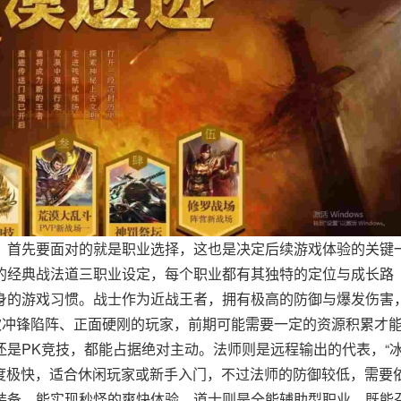
，首先要面对的就是职业选择，这也是决定后续游戏体验的关键
的经典战法道三职业设定，每个职业都有其独特的定位与成长路
身的游戏习惯。战士作为近战王者，拥有极高的防御与爆发伤害
欢冲锋陷阵、正面硬刚的玩家，前期可能需要一定的资源积累才
是PK竞技，都能占据绝对主动。法师则是远程输出的代表，“
速度极快，适合休闲玩家或新手入门，不过法师的防御较低，需要
装备，能实现秒怪的爽快体验。道士则是全能辅助型职业，既能