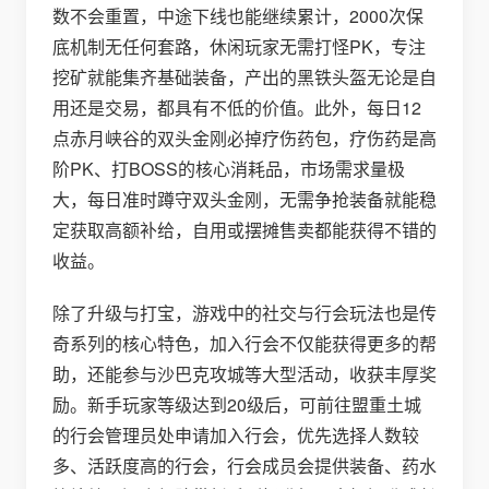
数不会重置，中途下线也能继续累计，2000次保
底机制无任何套路，休闲玩家无需打怪PK，专注
挖矿就能集齐基础装备，产出的黑铁头盔无论是自
用还是交易，都具有不低的价值。此外，每日12
点赤月峡谷的双头金刚必掉疗伤药包，疗伤药是高
阶PK、打BOSS的核心消耗品，市场需求量极
大，每日准时蹲守双头金刚，无需争抢装备就能稳
定获取高额补给，自用或摆摊售卖都能获得不错的
收益。
除了升级与打宝，游戏中的社交与行会玩法也是传
奇系列的核心特色，加入行会不仅能获得更多的帮
助，还能参与沙巴克攻城等大型活动，收获丰厚奖
励。新手玩家等级达到20级后，可前往盟重土城
的行会管理员处申请加入行会，优先选择人数较
多、活跃度高的行会，行会成员会提供装备、药水