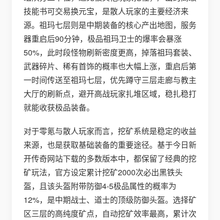
技能书可交易换元宝，是散人玩家的主要经济来
源。祖玛七层则是中期装备的核心产出地图，服务
器重启后90分钟，极品祖玛卫士的爆率会暴涨
50%，此时段怪物刷新密度更高，掉落祖玛套装、
武器碎片、稀有首饰的概率也大幅上涨，重启后第
一时间传送至祖玛七层，优先蹲守三层走廊与教主
大厅的刷新点，避开高战玩家扎堆区域，稳扎稳打
就能收获极品装备。
对于零氪与散人玩家而言，挖矿系统是稳定的收益
来源，也是获取基础装备的重要途径。基于今日新
开传奇网站下载的多数版本中，都保留了经典的挖
矿玩法，官方设定累计挖矿2000次必出黑铁头
盔，且该头盔附带防御4-5极品属性的概率为
12%，是中期战士、道士的顶级防御头盔。选择矿
区三层的高纯度矿点，自动挖矿效率最高，累计次