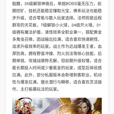
骷髅，35级解锁神兽后，单挑BOSS毫无压力，前
期挖矿、挂机还能稳定赚取元宝，佛系玩法也能稳
步升级，适合零氪与散人玩家选择。法师则是远程
群攻的天花板，7级解锁小火球，24级开火墙，31
级拥有魔法护盾，清怪效率全职业第一，搭配黄金
多角虫召唤，团战输出拉满，适合喜欢快速刷怪、
追求升级效率的玩家。战士作为近战爆发王者，血
厚防高，拥有野蛮冲撞、烈火剑法等核心技能，后
期单挑、攻城战堪称无解，但前期升级较慢，适合
能长期投入时间或少量氪金的玩家，成型后体验感
拉满。此外，部分私服版本会新增刺客职业，机动
性与爆发拉满，擅长潜行与瞬移，适合喜欢灵活操
作、主打偷袭玩法的玩家。