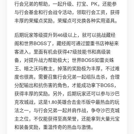
行会兄弟的帮助，一起升级、打宝、PK，还能参
与行会基金和行会战令活动，领取行会工资，获得
丰厚的荣耀点奖励，荣耀点可兑换各种实用道具。
后期玩家等级提升到46级以上，就可以挑战藏经
阁和世界BOSS了，藏经阁可通过盟重书店神秘来
客进入，里面有机会获得47级技能书和高级装
备，对提升战力帮助极大；世界BOSS如雷炎蛛
王、暗之沃玛教主，掉落的奖励极为丰厚，不过难
度也很高，需要召集行会兄弟一起组队击杀，合理
分配输出和抗伤害的角色，才能成功拿下BOSS，
获得丰厚的奖励。另外，后期玩家还可以参与沙巴
克攻城战，这是1.80英雄合击金币版中最热血的玩
法之一，与行会兄弟一起并肩作战，争夺沙巴克城
主之位，不仅能获得至高荣誉，还能拿到大量元宝
和装备奖励，重温传奇的热血与激情。