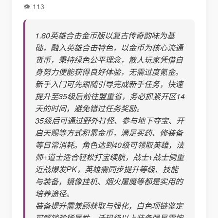
113
1.80英雄合击金币版以复古传奇韵味为基
础，融入英雄合击特色，以金币为核心流通
货币，秉持绿色公平理念，散人玩家凭借自
身努力便能获得良好体验，无需过度氪金。
新手入门可先跟随引导完成新手任务，快速
提升至35级后前往盟重省，务必抓紧开区14
天的时间，避免错过任务奖励。
35级后可通过野外打怪、参与地下夺宝、开
启天赐等方式积累金币，满足买药、修装备
等日常消耗。角色达到40级可领取英雄，法
师+道士适合轻松打宝续航，战士+战士侧重
近战爆发PK，英雄需同步提升等级、技能
与装备，镜像挂机、烟火屠魔等都是实用的
培养途径。
装备提升需兼顾获取与强化，白色项链鉴定
可解锁珍稀属性，沃玛级以上装备强星需按